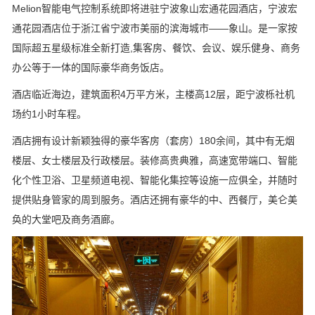
Melion
智能电气控制系统即将进驻宁波象山宏通花园酒店，宁波宏
通花园酒店位于浙江省宁波市美丽的滨海城市——象山。是一家按
国际超五星级标准全新打造,集客房、餐饮、会议、娱乐健身、商务
办公等于一体的国际豪华商务饭店。
酒店临近海边，建筑面积4万平方米，主楼高12层，距宁波栎社机
场约1小时车程。
酒店拥有设计新颖独得的豪华客房（套房）180余间，其中有无烟
楼层、女士楼层及行政楼层。装修高贵典雅，高速宽带端口、智能
化个性卫浴、卫星频道电视、智能化集控等设施一应俱全，并随时
提供贴身管家的周到服务。酒店还拥有豪华的中、西餐厅，美仑美
奂的大堂吧及商务酒廊。